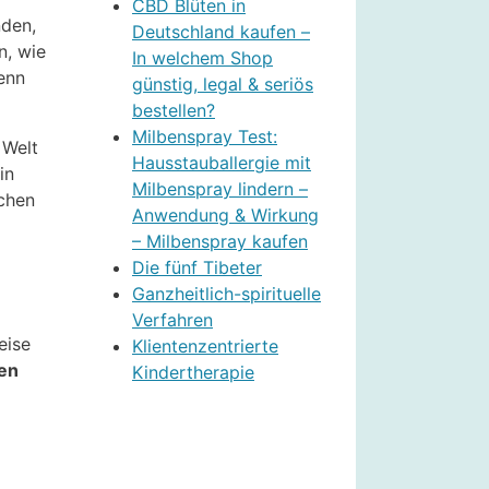
CBD Blüten in
nden,
Deutschland kaufen –
n, wie
In welchem Shop
enn
günstig, legal & seriös
bestellen?
Milbenspray Test:
 Welt
Hausstauballergie mit
in
Milbenspray lindern –
ächen
Anwendung & Wirkung
– Milbenspray kaufen
Die fünf Tibeter
Ganzheitlich-spirituelle
Verfahren
eise
Klientenzentrierte
fen
Kindertherapie