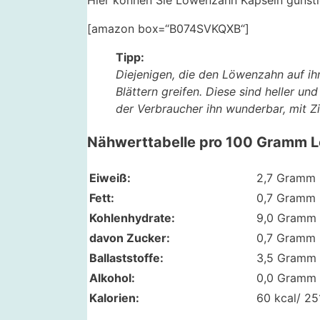
Hier können Sie Löwenzahn Kapseln günstig
[amazon box=“B074SVKQXB“]
Tipp:
Diejenigen, die den Löwenzahn auf ih
Blättern greifen. Diese sind heller u
der Verbraucher ihn wunderbar, mit Z
Nähwerttabelle pro 100 Gramm 
Eiweiß:
2,7 Gramm
Fett:
0,7 Gramm
Kohlenhydrate:
9,0 Gramm
davon Zucker:
0,7 Gramm
Ballaststoffe:
3,5 Gramm
Alkohol:
0,0 Gramm
Kalorien:
60 kcal/ 25