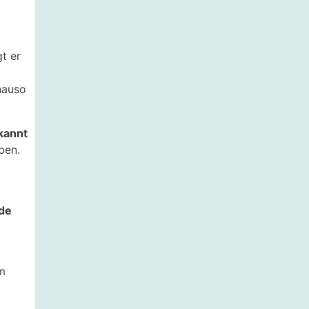
t er
nauso
kannt
ben.
nde
m