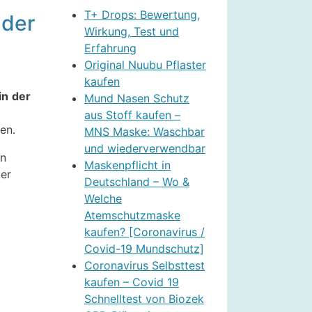
T+ Drops: Bewertung,
 der
Wirkung, Test und
Erfahrung
Original Nuubu Pflaster
kaufen
in
der
Mund Nasen Schutz
aus Stoff kaufen –
en.
MNS Maske: Waschbar
und wiederverwendbar
en
Maskenpflicht in
der
Deutschland – Wo &
Welche
Atemschutzmaske
kaufen? [Coronavirus /
Covid-19 Mundschutz]
Coronavirus Selbsttest
kaufen – Covid 19
Schnelltest von Biozek