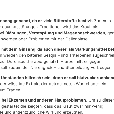
eng genannt, da er viele Bitterstoffe besitzt.
Zudem reg
erdauungsstörungen. Traditionell wird das Kraut, als
bei
Blähungen, Verstopfung und Magenbeschwerden
, ge
chwerden oder Problemen mit der Gallenblase.
mit dem Ginseng, da auch dieser, als Stärkungsmittel be
en werden den bitteren Sesqui – und Triterpenen zugeschrie
 zur Durchspültherapie genutzt. Hierbei hilft er gegen
 soll zudem der Nierengrieß – und Steinbildung vorbeugen.
 Umständen hilfreich sein, denn er soll blutzuckersenke
er wässrige Extrakt der getrockneten Wurzel oder ein
zum Tragen.
 bei Ekzemen und anderen Hautproblemen.
Um zu diese
gestartet die zeigten, dass das Kraut zwar nur wenig
rnde und antientzündliche Wirkung erzeugten.