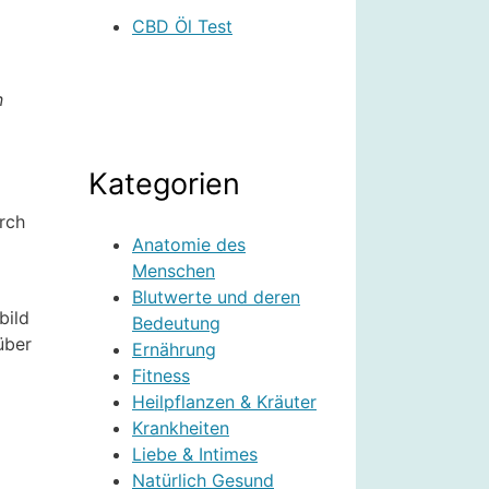
CBD Öl Test
n
Kategorien
rch
Anatomie des
Menschen
Blutwerte und deren
bild
Bedeutung
über
Ernährung
Fitness
Heilpflanzen & Kräuter
Krankheiten
Liebe & Intimes
Natürlich Gesund