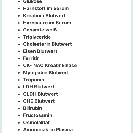
Glukose
Harnstoff im Serum
Kreatinin Blutwert
Harnsäure im Serum
Gesamteiweiß
Triglyceride
Cholesterin Blutwert
Eisen Blutwert
Ferritin
CK- NAC Kreatinkinase
Myoglobin Blutwert
Troponin
LDH Blutwert
GLDH Blutwert
CHE Blutwert
Bilirubin
Fructosamin
Osmolalität
Ammoniak im Plasma