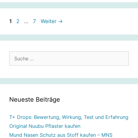
Seite
Seite
Seite
1
2
…
7
Weiter
→
Suche
nach:
Neueste Beiträge
T+ Drops: Bewertung, Wirkung, Test und Erfahrung
Original Nuubu Pflaster kaufen
Mund Nasen Schutz aus Stoff kaufen – MNS