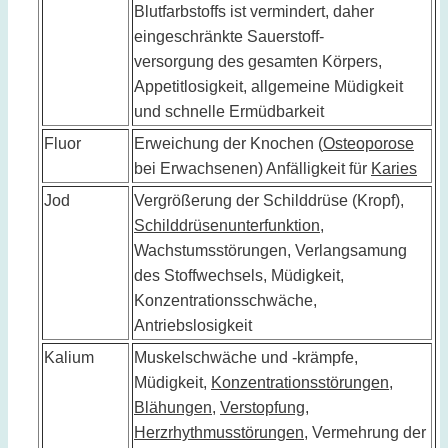
Blutfarbstoffs ist vermindert, daher
eingeschränkte Sauerstoff-
versorgung des gesamten Körpers,
Appetitlosigkeit, allgemeine Müdigkeit
und schnelle Ermüdbarkeit
Fluor
Erweichung der Knochen (
Osteoporose
bei Erwachsenen) Anfälligkeit für
Karies
Jod
Vergrößerung der Schilddrüse (Kropf),
Schilddrüsenunterfunktion
,
Wachstumsstörungen, Verlangsamung
des Stoffwechsels, Müdigkeit,
Konzentrationsschwäche,
Antriebslosigkeit
Kalium
Muskelschwäche und -krämpfe,
Müdigkeit,
Konzentrationsstörungen
,
Blähungen
,
Verstopfung
,
Herzrhythmusstörungen
, Vermehrung der