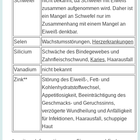
Schwefel
nicht bekannt, da Schwefel mit Eiweiß
zusammen aufgenommen wird. Daher ist
ein Mangel an Schwefel nur im
Zusammenhang mit einem Mangel an
Eiweiß denkbar.
Selen
Wachstumsstörungen,
Herzerkrankungen
Silicium
Schwäche des Bindegewebes und
Zahnfleischschwund,
Karies
, Haarausfall
Vanadium
nicht bekannt
Zink**
Störung des Eiweiß-, Fett- und
Kohlenhydratstoffwechsel,
Appetitlosigkeit, Beeinträchtigung des
Geschmacks- und Geruchssinns,
verzögerte Wundheilung und Anfälligkeit
für Infektionen, Haarausfall, schuppige
Haut