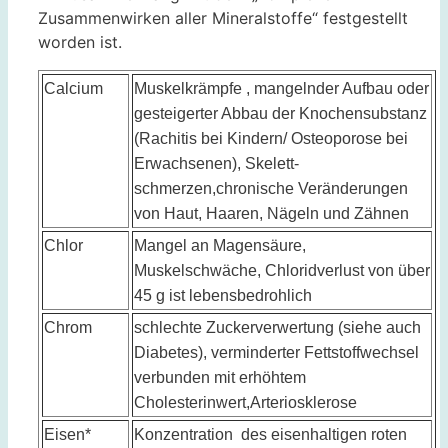
Zusammenwirken aller Mineralstoffe“ festgestellt
worden ist.
Calcium
Muskelkrämpfe , mangelnder Aufbau oder
gesteigerter Abbau der Knochensubstanz
(Rachitis bei Kindern/
Osteoporose
bei
Erwachsenen), Skelett-
schmerzen,chronische Veränderungen
von Haut, Haaren, Nägeln und Zähnen
Chlor
Mangel an Magensäure,
Muskelschwäche, Chloridverlust von über
45 g ist lebensbedrohlich
Chrom
schlechte Zuckerverwertung (siehe auch
Diabetes
), verminderter Fettstoffwechsel
verbunden mit erhöhtem
Cholesterinwert
,
Arteriosklerose
Eisen*
Konzentration des eisenhaltigen roten