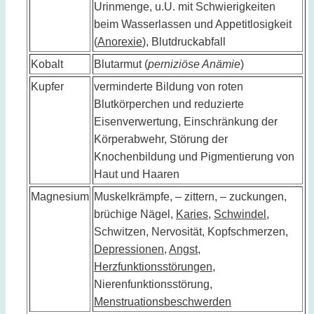
Urinmenge, u.U. mit Schwierigkeiten
beim Wasserlassen und Appetitlosigkeit
(
Anorexie
), Blutdruckabfall
Kobalt
Blutarmut (
perniziöse Anämie
)
Kupfer
verminderte Bildung von roten
Blutkörperchen und reduzierte
Eisenverwertung, Einschränkung der
Körperabwehr, Störung der
Knochenbildung und Pigmentierung von
Haut und Haaren
Magnesium
Muskelkrämpfe, – zittern, – zuckungen,
brüchige Nägel,
Karies
,
Schwindel
,
Schwitzen, Nervosität,
Kopfschmerzen
,
Depressionen
,
Angst
,
Herzfunktionsstörungen
,
Nierenfunktionsstörung
,
Menstruationsbeschwerden