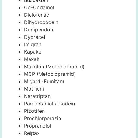
Co-Codamol
Diclofenac
Dihydrocodein
Domperidon
Dypracet
Imigran
Kapake
Maxalt
Maxolon (Metoclopramid)
MCP (Metoclopramid)
Migard (Eumitan)
Motilium
Naratriptan
Paracetamol / Codein
Pizotifen
Prochlorperazin
Propranolol
Relpax